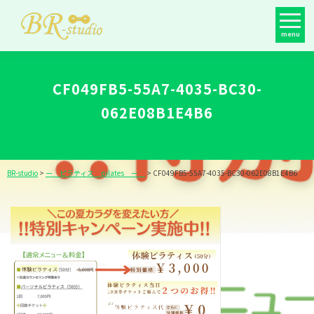
menu
CF049FB5-55A7-4035-BC30-
062E08B1E4B6
BR-studio
>
ー ピラティス pilates ー
>
CF049FB5-55A7-4035-BC30-062E08B1E4B6