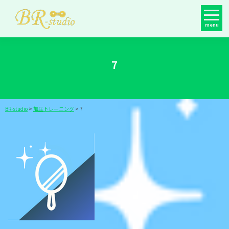
menu
7
BR-studio
>
加圧トレーニング
>
7